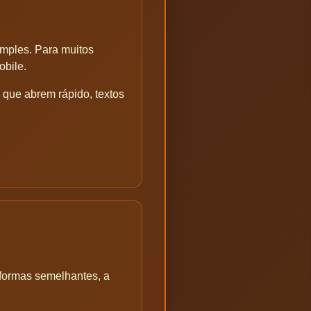
imples. Para muitos
obile.
 que abrem rápido, textos
formas semelhantes, a