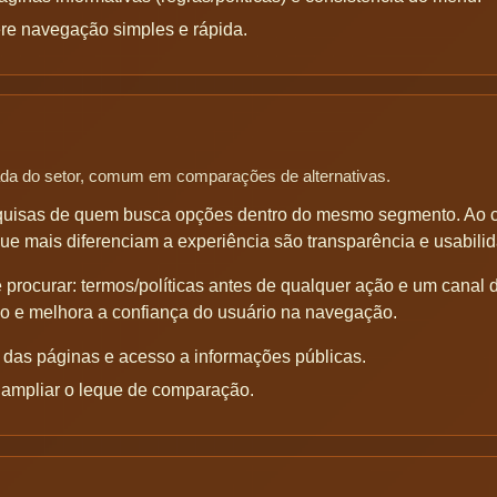
re navegação simples e rápida.
onada do setor, comum em comparações de alternativas.
quisas de quem busca opções dentro do mesmo segmento. Ao 
que mais diferenciam a experiência são transparência e usabili
rocurar: termos/políticas antes de qualquer ação e um canal de
cção e melhora a confiança do usuário na navegação.
das páginas e acesso a informações públicas.
ampliar o leque de comparação.