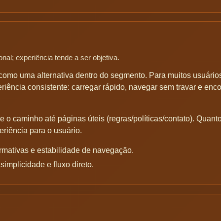
cional; experiência tende a ser objetiva.
como uma alternativa dentro do segmento. Para muitos usuários,
riência consistente: carregar rápido, navegar sem travar e enc
o caminho até páginas úteis (regras/políticas/contato). Quanto
eriência para o usuário.
rmativas e estabilidade de navegação.
implicidade e fluxo direto.