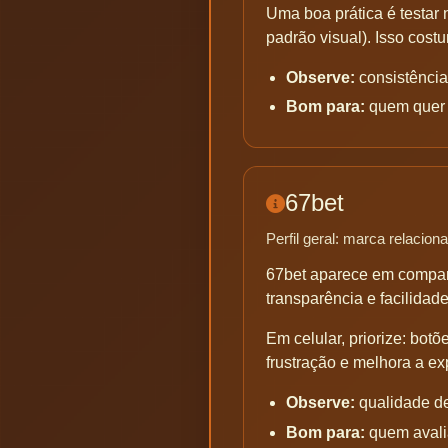
Uma boa prática é testar 
padrão visual). Isso cost
Observe:
consistência
Bom para:
quem quer c
67bet
Perfil geral: marca relaci
67bet aparece em comparaç
transparência e facilidad
Em celular, priorize: bot
frustração e melhora a ex
Observe:
qualidade de
Bom para:
quem avali