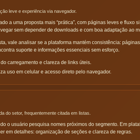
ação leve e experiência via navegador.
ado a uma proposta mais “prática”, com páginas leves e fluxo s
 navegar sem depender de downloads e com boa adaptação ao m
a, vale analisar se a plataforma mantém consistência: páginas
encontra suporte e informações essenciais sem esforço.
do carregamento e clareza de links úteis.
za uso em celular e acesso direto pelo navegador.
ada do setor, frequentemente citada em listas.
ando o usuário pesquisa nomes próximos do segmento. Em plata
er em detalhes: organização de seções e clareza de regras.