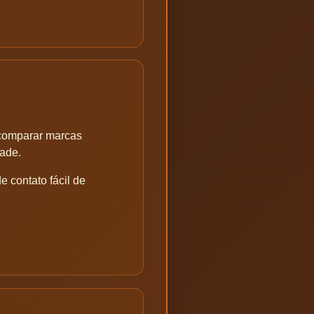
comparar marcas
dade.
 contato fácil de