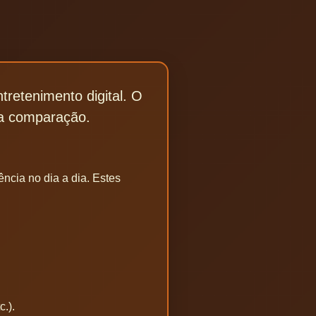
retenimento digital. O
ara comparação.
ncia no dia a dia. Estes
c.).