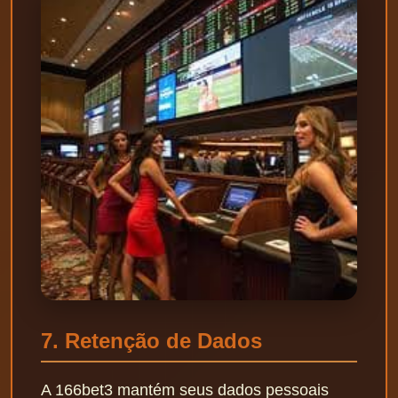
7. Retenção de Dados
A 166bet3 mantém seus dados pessoais