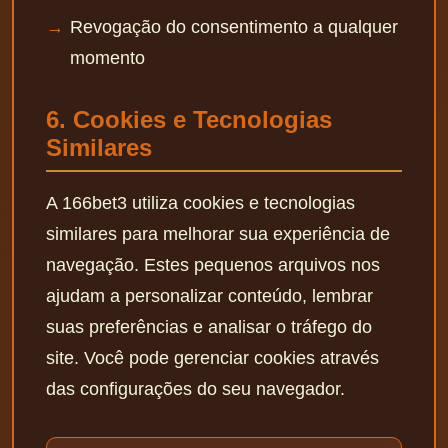
Revogação do consentimento a qualquer
momento
6. Cookies e Tecnologias
Similares
A 166bet3 utiliza cookies e tecnologias
similares para melhorar sua experiência de
navegação. Estes pequenos arquivos nos
ajudam a personalizar conteúdo, lembrar
suas preferências e analisar o tráfego do
site. Você pode gerenciar cookies através
das configurações do seu navegador.