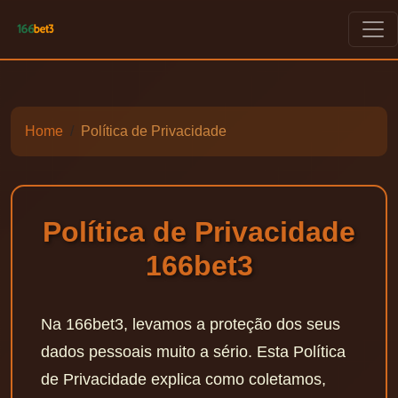
Home
Política de Privacidade
Política de Privacidade
166bet3
Na 166bet3, levamos a proteção dos seus
dados pessoais muito a sério. Esta Política
de Privacidade explica como coletamos,