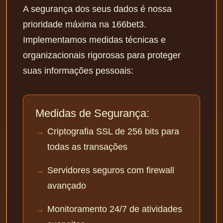
A segurança dos seus dados é nossa
prioridade máxima na 166bet3.
Implementamos medidas técnicas e
organizacionais rigorosas para proteger
suas informações pessoais:
Medidas de Segurança:
Criptografia SSL de 256 bits para
todas as transações
Servidores seguros com firewall
avançado
Monitoramento 24/7 de atividades