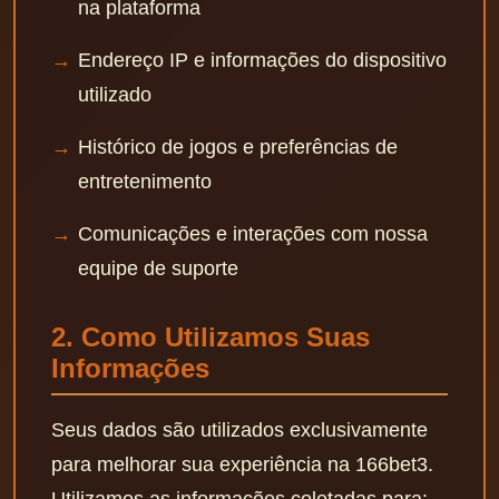
na plataforma
Endereço IP e informações do dispositivo
utilizado
Histórico de jogos e preferências de
entretenimento
Comunicações e interações com nossa
equipe de suporte
2. Como Utilizamos Suas
Informações
Seus dados são utilizados exclusivamente
para melhorar sua experiência na 166bet3.
Utilizamos as informações coletadas para: