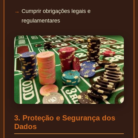
Cumprir obrigações legais e
regulamentares
3. Proteção e Segurança dos
Dados