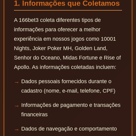
1. Informações que Coletamos
A 166bet3 coleta diferentes tipos de
informações para oferecer a melhor
experiência em nossos jogos como 10001
Nights, Joker Poker MH, Golden Land,
Senhor do Oceano, Midas Fortune e Rise of
Apollo. As informações coletadas incluem:
Dados pessoais fornecidos durante o
cadastro (nome, e-mail, telefone, CPF)
Informações de pagamento e transações
financeiras
Dados de navegação e comportamento